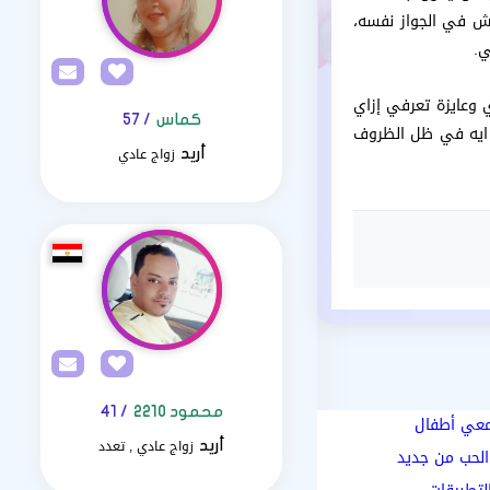
ش في الجواز نفسه،
ي.
ي وعايزة تعرفي إزاي
كماس
/ 57
 ايه في ظل الظروف
زواج عادي
أريد
محمود 2210
/ 41
ومعي أطفال
زواج عادي , تعدد
أريد
الحب من جديد