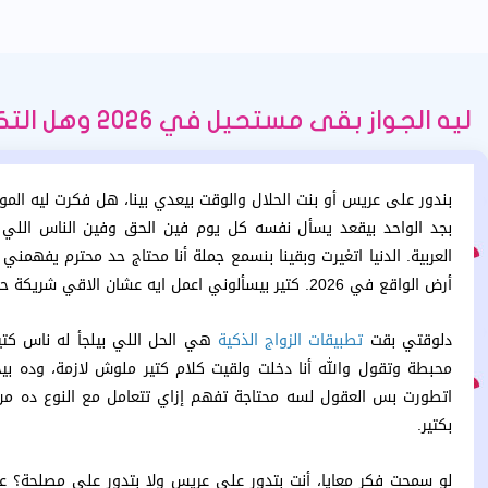
ليه الجواز بقى مستحيل في 2026 وهل التكنولوجيا هي السبب
بندور على عريس أو بنت الحلال والوقت بيعدي بينا، هل فكرت ليه الم
بجد الواحد بيقعد يسأل نفسه كل يوم فين الحق وفين الناس اللي ب
العربية. الدنيا اتغيرت وبقينا بنسمع جملة أنا محتاج حد محترم يفهمني
أرض الواقع في 2026. كتير بيسألوني اعمل ايه عشان الاقي شريكة حياتي؟ أو واحدة تانية تقول أنا عايزة اتجوز بس مش عارفة فين المكان الصح.
دلوقتي بقت
تطبيقات الزواج الذكية
هي الحل اللي بيلجأ له ناس كتي
محبطة وتقول والله أنا دخلت ولقيت كلام كتير ملوش لازمة، وده بيخ
اتطورت بس العقول لسه محتاجة تفهم إزاي تتعامل مع النوع ده من 
بكتير.
لو سمحت فكر معايا، أنت بتدور على عريس ولا بتدور على مصلحة؟ 