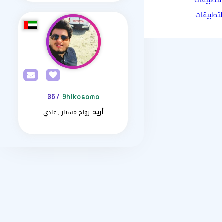
لتطبيقات
لتطبيقات
/ 36
9hlkosama
زواج مسيار , عادي
أريد