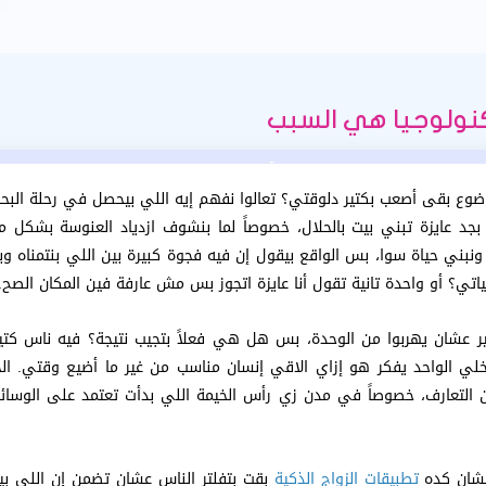
وضوع بقى أصعب بكتير دلوقتي؟ تعالوا نفهم إيه اللي بيحصل في رحلة البحث
جد عايزة تبني بيت بالحلال، خصوصاً لما بنشوف ازدياد العنوسة بشكل م
 ونبني حياة سوا، بس الواقع بيقول إن فيه فجوة كبيرة بين اللي بنتمناه وب
ر عشان يهربوا من الوحدة، بس هل هي فعلاً بتجيب نتيجة؟ فيه ناس كتير
لي الواحد يفكر هو إزاي الاقي إنسان مناسب من غير ما أضيع وقتي. الحق
التعارف، خصوصاً في مدن زي رأس الخيمة اللي بدأت تعتمد على الوسائل
عشان كده
تطبيقات الزواج الذكية
بقت بتفلتر الناس عشان تضمن إن اللي بيد