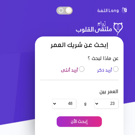
Lang اللغة
إبحث عن شريك العمر
عن ماذا تبحث ؟
أريد ذكر
أريد أنثى
العمر بين
و