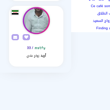
Ce café som
ب الطلاق
واج السعيد
Finding 
/ 33
mstfy
زواج عادي
أريد