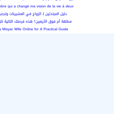
bre qui a changé ma vision de la vie à deux
دليل المبتدئين لـ الزواج في العشرينات وتجن
مطلقة أم فوق الأربعين؟ هذه فرصتك الثانية للز
a Misyar Wife Online for A Practical Guide