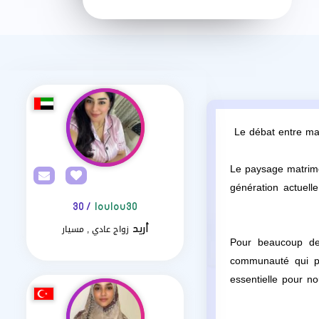
Le débat entre ma
Le paysage matrimon
génération actuel
/ 30
loulou30
زواج عادي , مسيار
أريد
Pour beaucoup 
communauté qui pa
essentielle pour no