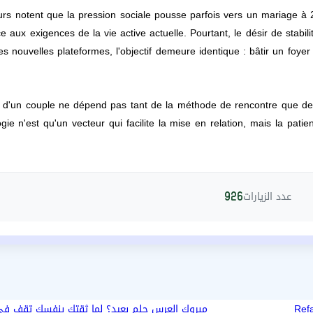
rs notent que la pression sociale pousse parfois vers un mariage à 2
e aux exigences de la vie active actuelle. Pourtant, le désir de stabi
es nouvelles plateformes, l'objectif demeure identique : bâtir un foyer
ite d'un couple ne dépend pas tant de la méthode de rencontre que de
gie n'est qu'un vecteur qui facilite la mise en relation, mais la pati
عدد الزيارات
926
Ref
مبروك العرس حلم بعيد؟ لما ثقتك بنفسك تقف في