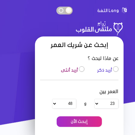
Lang اللغة
إبحث عن شريك العمر
عن ماذا تبحث ؟
أريد ذكر
أريد أنثى
العمر بين
و