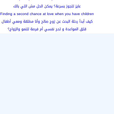
عايز تتجوز بسرعة؟ يمكن الحل مش اللي بالك
Finding a second chance at love when you have children
كيف أبدأ رحلة البحث عن زوج صالح وأنا مطلقة ومعي أطفال
قلق المواعدة و تحدٍ نفسي أم فرصة للنمو والزواج؟