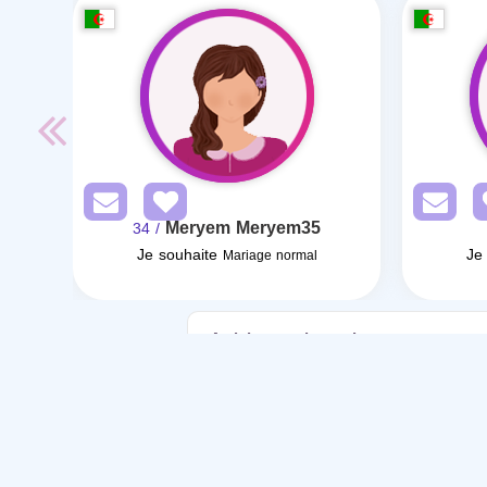
Meryem Meryem35
/ 34
Je souhaite
Je
Mariage normal
Articles sur le mariage