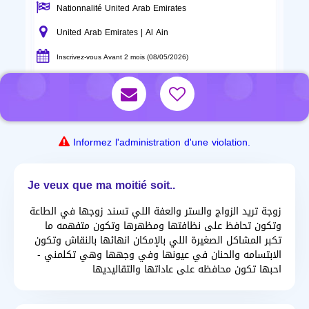
Nationnalité United Arab Emirates
United Arab Emirates | Al Ain
Inscrivez-vous Avant 2 mois (08/05/2026)
Informez l'administration d'une violation.
Je veux que ma moitié soit..
زوجة تريد الزواج والستر والعفة اللي تسند زوجها في الطاعة
وتكون تحافظ على نظافتها ومظهرها وتكون متفهمه ما
تكبر المشاكل الصغيرة اللي بالإمكان انهائها بالنقاش وتكون
الابتسامه والحنان في عيونها وفي وجهها وهي تكلمني -
احبها تكون محافظه على عاداتها والتقاليديها