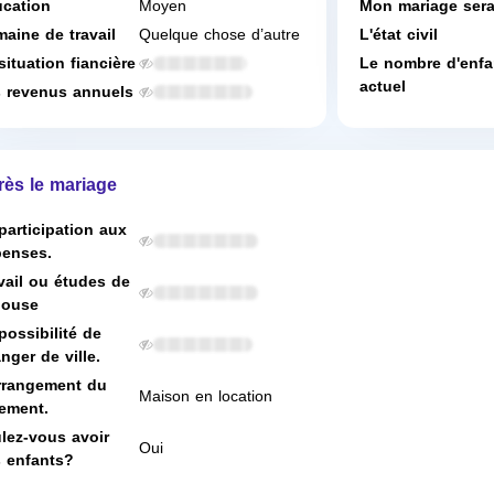
cation
Moyen
Mon mariage ser
aine de travail
Quelque chose d’autre
L'état civil
situation fiancière
Le nombre d'enfa
actuel
 revenus annuels
rès le mariage
participation aux
enses.
vail ou études de
pouse
possibilité de
nger de ville.
rrangement du
Maison en location
ement.
lez-vous avoir
Oui
 enfants?