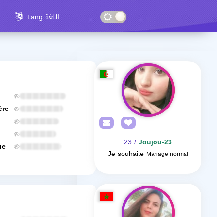
Lang اللغة
ère
/ 23
Joujou-23
ue
Je souhaite
Mariage normal