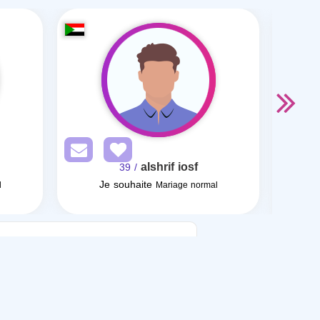
alshrif iosf
/ 39
Je souhaite
Je so
l
Mariage normal