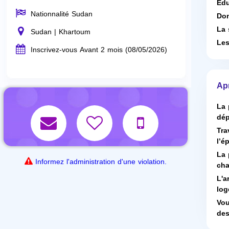
Edu
Nationnalité Sudan
Dom
La 
Sudan | Khartoum
Les
Inscrivez-vous Avant 2 mois (08/05/2026)
Ap
La 
dép
Tra
l’é
La 
Informez l'administration d'une violation.
cha
L'a
log
Vou
des