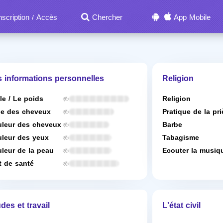
nscription
Accès
Chercher
App Mobile
/
s informations personnelles
Religion
lle / Le poids
Religion
e des cheveux
Pratique de la pri
leur des cheveux
Barbe
leur des yeux
Tabagisme
leur de la peau
Ecouter la musiq
t de santé
des et travail
L'état civil