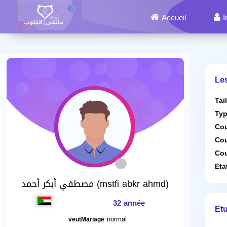
Accueil
I
Le
Tai
Typ
Cou
Cou
Cou
Eta
مصطفي أبكر أحمد (mstfi abkr ahmd)
32 année
Etu
normal
veutMariage