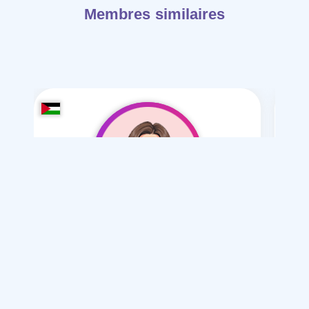
Membres similaires
alaniqa bjmalha
/ 23
Je souhaite
ie
Mariage normal , Mesyar , polygamie