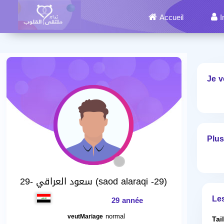
Accueil
I
Je v
Plus
سعود العراقي -29 (saod alaraqi -29)
Le
29 année
normal
veutMariage
Tai