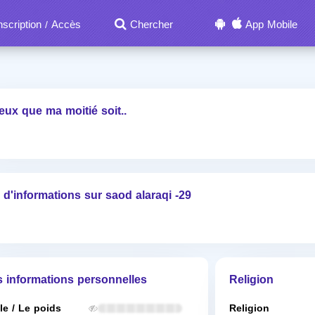
nscription
Accès
Chercher
App Mobile
/
eux que ma moitié soit..
 d'informations sur saod alaraqi -29
s informations personnelles
Religion
lle / Le poids
Religion