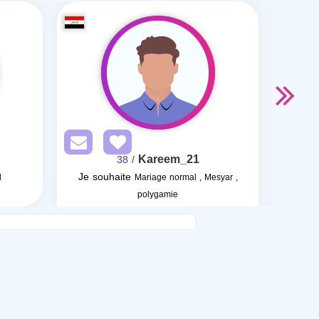
Kareem_21
/ 38
Je souhaite
Je so
l
Mariage normal , Mesyar ,
polygamie