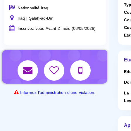
Typ
Nationnalité Iraq
Cou
Iraq | Şalāh̨-ad-Dīn
Cou
Cou
Inscrivez-vous Avant 2 mois (08/05/2026)
Eta
Etu
Edu
Dom
Informez l'administration d'une violation.
La 
Les
Ap