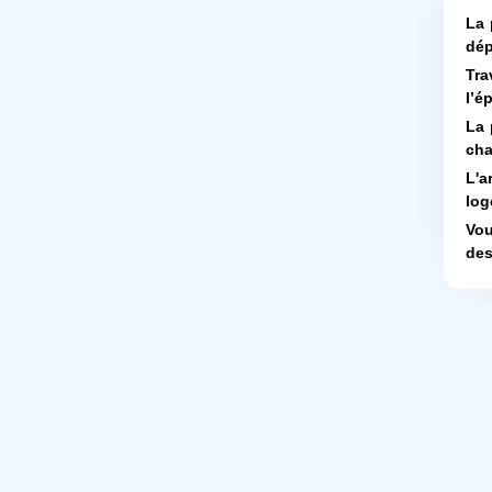
La 
dép
Tra
l’é
La 
cha
L'a
log
Vou
des