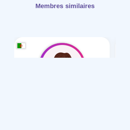
Membres similaires
Meryem Meryem35
/ 34
Je souhaite
Mariage normal